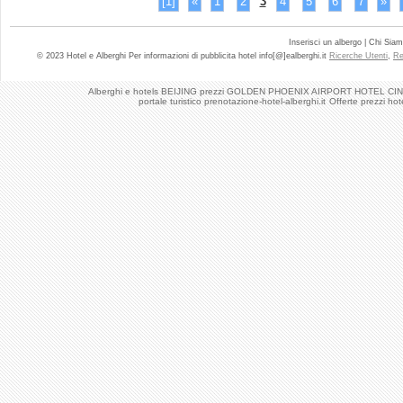
[1]
«
1
2
3
4
5
6
7
»
Inserisci un albergo | Chi Sia
© 2023 Hotel e Alberghi Per informazioni di pubblicita hotel info[@]ealberghi.it
Ricerche Utenti
,
Re
Alberghi e hotels BEIJING prezzi GOLDEN PHOENIX AIRPORT HOTEL CI
portale turistico prenotazione-hotel-alberghi.it
Offerte prezzi 