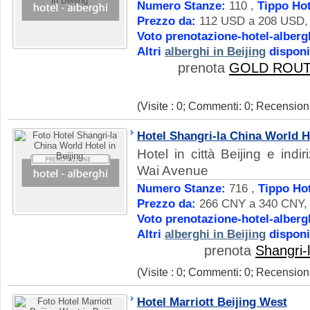
Numero Stanze:
110 ,
Tippo Hot
Prezzo da:
112 USD a 208 USD, D
Voto prenotazione-hotel-alberg
Altri
alberghi in Beijing
disponi
prenota
GOLD ROUT
(Visite : 0; Commenti: 0; Recensioni
Hotel Shangri-la China World H
Hotel in città Beijing e ind
Wai Avenue
Numero Stanze:
716 ,
Tippo Hot
Prezzo da:
266 CNY a 340 CNY, D
Voto prenotazione-hotel-alberg
Altri
alberghi in Beijing
disponi
prenota
Shangri-
(Visite : 0; Commenti: 0; Recensioni
Hotel Marriott Beijing West