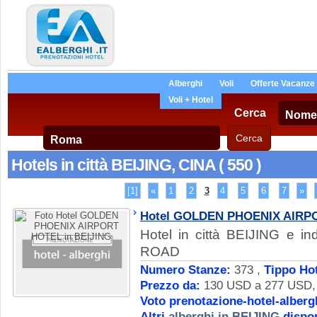
Alberghi
Voli
Offerte Vacanze
Voli + Hotel
Cerca
Hotels in città BEIJING, CINA ( 550 )
[1]
«
1
2
3
4
5
6
7
»
Hotel GOLDEN PHOENIX AIRP
Hotel in città BEIJING e i
ROAD
Numero Stanze:
373 ,
Tippo Hot
Prezzo da:
130 USD a 277 USD, D
Voto prenotazione-hotel-alberg
Altri
alberghi in BEIJING
dispon