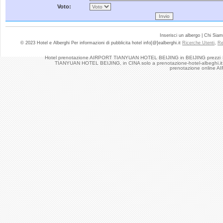
Voto:
Inserisci un albergo | Chi Sia
© 2023 Hotel e Alberghi Per informazioni di pubblicita hotel info[@]ealberghi.it
Ricerche Utenti
,
Re
Hotel prenotazione AIRPORT TIANYUAN HOTEL BEIJING in BEIJING prezzi
TIANYUAN HOTEL BEIJING, in CINA solo a prenotazione-hotel-albeghi.it p
prenotazione online