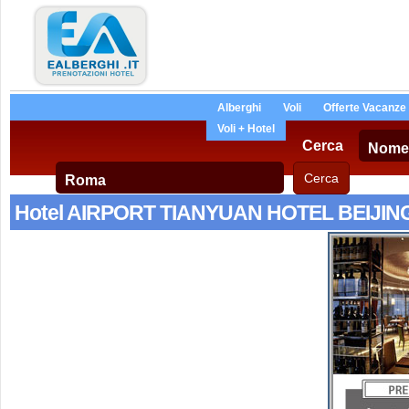
Alberghi
Voli
Offerte Vacanze
Voli + Hotel
Cerca
Hotel AIRPORT TIANYUAN HOTEL BEIJIN