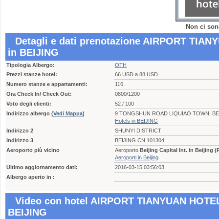
Non ci son
Detagli e dati prenotazione AIRPORT TIA
in BEIJING
Tipologia Albergo:
OTH
Prezzi stanze hotel:
66 USD a 88 USD
Numero stanze e appartamenti:
116
Ora Check In/ Check Out:
0800/1200
Voto degli clienti:
52 / 100
Indirizzo albergo
(
Vedi Mappa
)
9 TONGSHUN ROAD LIQUIAO TOWN, BEIJ
Hotels in BEIJING
Indirizzo 2
SHUNYI DISTRICT
Indirizzo 3
BEIJING CN 101304
Aeroporto più vicino
Aeroporto
Beijing Capital Int. in Beijing 
Aeroporti in Beijing
Ultimo aggiornamento dati:
2016-03-15 03:56:03
Albergo aperto in :
Video con hotel AIRPORT TIANYUAN HOTEL
BEIJING