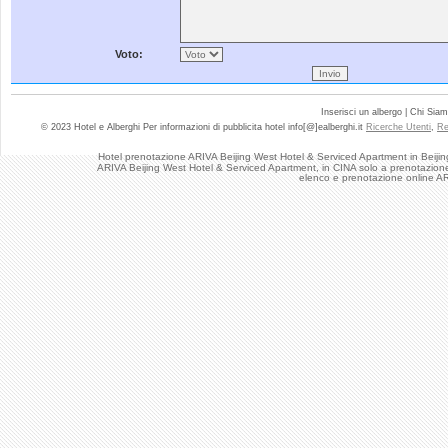
Voto:
Inserisci un albergo | Chi Sia
© 2023 Hotel e Alberghi Per informazioni di pubblicita hotel info[@]ealberghi.it
Ricerche Utenti
,
Re
Hotel prenotazione ARIVA Beijing West Hotel & Serviced Apartment in Beijin
ARIVA Beijing West Hotel & Serviced Apartment, in CINA solo a prenotazione-h
elenco e prenotazione online A