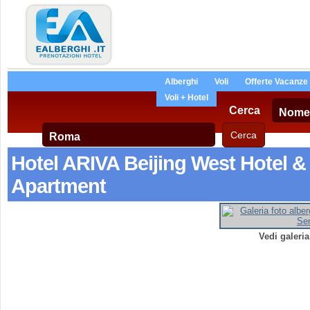
Alberghi
Voli
Offerte Vacanze
Voli + Hotel
Cerca
Hotel ARIVA Beijing West Hotel &
Apartment
Vedi galeri