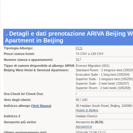
Detagli e dati prenotazione ARIVA Beijing W
Apartment in Beijing
Tipologia Albergo:
FCS
Prezzi stanze hotel:
74 CNY a 139 CNY
Numero stanze e appartamenti:
317
Tippo di camere disponibile al albergo ARIVA
Everest Migration (001)
Beijing West Hotel & Serviced Apartment:
Standard Room - 1 kingsize bed (33525
Executive Suite - 1 king bed (335254)
Superior Suite - 1 kingsize bed (335255
Superior Suite - 2 twin beds (335257)
Superior Room - 2 twin beds (335258)
Ora Check In/ Check Out:
/
Voto degli clienti:
95 / 100
Indirizzo albergo
(
Vedi Mappa
)
36 Haidian South Road, Beijing, 10008
Hotels in Beijing
Indirizzo 2
Haidian District
Aeroporto più vicino
Aeroporto
in (BJS)
Aeroporti in
Ultimo aggiornamento dati:
2016-04-13 09:13:17