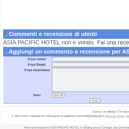
Commenti e recensioni di utenti
ASIA PACIFIC HOTEL non e votato. Fai una rece
Aggiungi un commento o recensione per A
Il tuo nome:
Il tuo Email:
Il tuo recensione
Voto:
Inserisci un albergo | Chi Sia
© 2023 Hotel e Alberghi Per informazioni di pubblicita hotel info[@]ealberghi.it
Ricerche Utenti
,
Re
Hotel prenotazione ASIA PACIFIC HOTEL in Beijing prezzi
Detagli, dati prenot