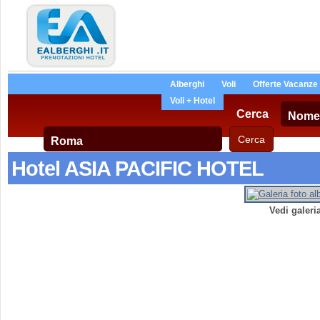
Alberghi
Voli
Offerte Vacanze
Voli + Hotel
Cerca
Hotel ASIA PACIFIC HOTEL
Vedi galeri