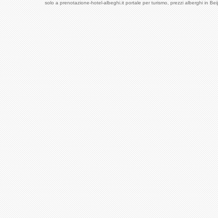
solo a prenotazione-hotel-albeghi.it portale per turismo, prezzi alberghi in Be