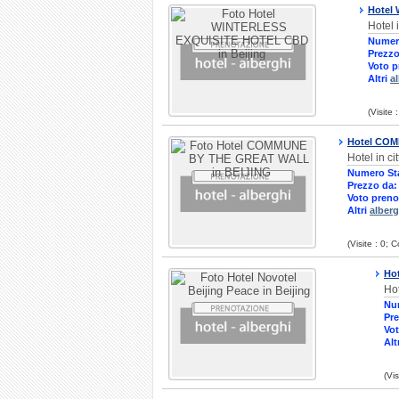
Hotel
Hotel 
Numer
Prezzo
Voto p
Altri
a
(Visite
Hotel CO
Hotel in 
Numero St
Prezzo da:
Voto preno
Altri
alberg
(Visite : 0;
Hot
Hot
Nu
Pre
Vot
Alt
(Vi