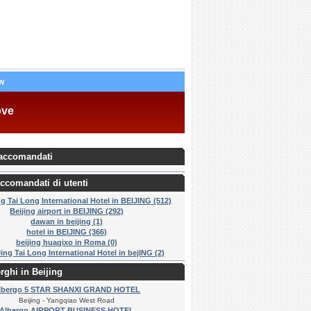
w
ove
accomandati
ccomandati di utenti
ng Tai Long International Hotel in BEIJING (512)
Beijing airport in BEIJING (292)
dawan in beijing (1)
hotel in BEIJING (366)
beijing huaqixo in Roma (0)
Jing Tai Long International Hotel in bejING (2)
erghi in Beijing
lbergo 5 STAR SHANXI GRAND HOTEL
Beijing - Yangqiao West Road
Albergo AIRPORT BUSINESS HOTEL