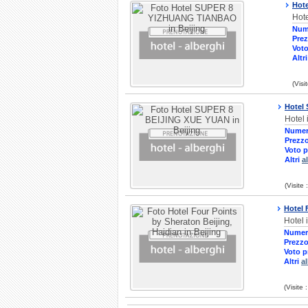
Hot
Hote
Num
Prez
Voto
Altr
(Visi
Hotel
Hotel 
Numer
Prezzo
Voto p
Altri
a
(Visite
Hotel 
Hotel 
Numer
Prezzo
Voto p
Altri
a
(Visite