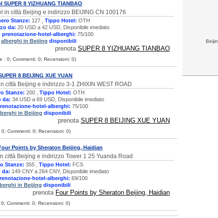
el SUPER 8 YIZHUANG TIANBAO
l in città Beijing e indirizzo BEIJING CN 100176
ero Stanze:
127 ,
Tippo Hotel:
OTH
zo da:
20 USD a 42 USD, Disponibile imediato
 prenotazione-hotel-alberghi:
75/100
i
alberghi in Beijing
disponibili
Beiji
prenota
SUPER 8 YIZHUANG TIANBAO
te : 0; Commenti: 0; Recensioni: 0)
 SUPER 8 BEIJING XUE YUAN
in città Beijing e indirizzo 3-1 ZHIXIN WEST ROAD
o Stanze:
200 ,
Tippo Hotel:
OTH
 da:
34 USD a 69 USD, Disponibile imediato
renotazione-hotel-alberghi:
75/100
lberghi in Beijing
disponibili
prenota
SUPER 8 BEIJING XUE YUAN
 : 0; Commenti: 0; Recensioni: 0)
Four Points by Sheraton Beijing, Haidian
in città Beijing e indirizzo Tower 1 25 Yuanda Road
o Stanze:
355 ,
Tippo Hotel:
FCS
 da:
149 CNY a 264 CNY, Disponibile imediato
renotazione-hotel-alberghi:
69/100
lberghi in Beijing
disponibili
prenota
Four Points by Sheraton Beijing, Haidian
 : 0; Commenti: 0; Recensioni: 0)