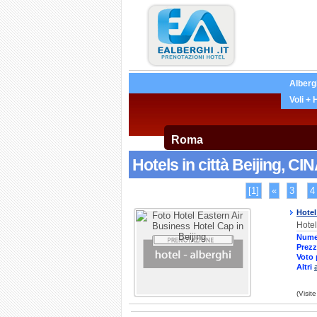
Alberg
Voli + 
Hotels in città Beijing, CIN
[1]
«
3
4
Hotel
Hotel
Nume
Prezz
Voto 
Altri
(Visit