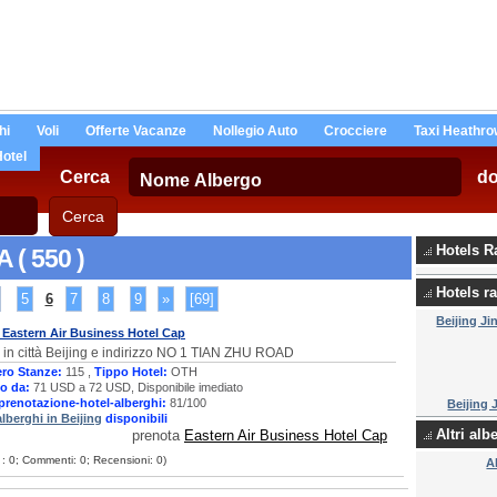
hi
Voli
Offerte Vacanze
Nollegio Auto
Crocciere
Taxi Heathro
Hotel
Cerca
d
Hotels R
A ( 550 )
Hotels ra
5
6
7
8
9
»
[69]
Beijing Ji
 Eastern Air Business Hotel Cap
 in città Beijing e indirizzo NO 1 TIAN ZHU ROAD
ro Stanze:
115 ,
Tippo Hotel:
OTH
o da:
71 USD a 72 USD, Disponibile imediato
prenotazione-hotel-alberghi:
81/100
Beijing 
alberghi in Beijing
disponibili
Altri alb
prenota
Eastern Air Business Hotel Cap
e : 0; Commenti: 0; Recensioni: 0)
A