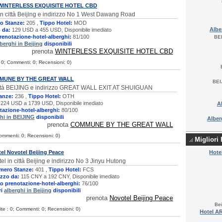
 WINTERLESS EXQUISITE HOTEL CBD
in città Beijing e indirizzo No 1 West Dawang Road
o Stanze:
205 ,
Tippo Hotel:
MOD
Alb
 da:
129 USD a 455 USD, Disponibile imediato
renotazione-hotel-alberghi:
81/100
BE
lberghi in Beijing
disponibili
prenota
WINTERLESS EXQUISITE HOTEL CBD
 : 0; Commenti: 0; Recensioni: 0)
MMUNE BY THE GREAT WALL
BEI
città BEIJING e indirizzo GREAT WALL EXIT AT SHUIGUAN
anze:
236 ,
Tippo Hotel:
OTH
224 USD a 1739 USD, Disponibile imediato
A
tazione-hotel-alberghi:
80/100
hi in BEIJING
disponibili
Albe
prenota
COMMUNE BY THE GREAT WALL
 Commenti: 0; Recensioni: 0)
Migliori 
el Novotel Beijing Peace
Hot
el in città Beijing e indirizzo No 3 Jinyu Hutong
mero Stanze:
401 ,
Tippo Hotel:
FCS
zzo da:
115 CNY a 192 CNY, Disponibile imediato
o prenotazione-hotel-alberghi:
76/100
ri
alberghi in Beijing
disponibili
prenota
Novotel Beijing Peace
Bei
site : 0; Commenti: 0; Recensioni: 0)
Hotel AR