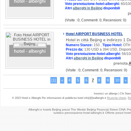
Voto prenotazione-hotel-alberghi:
60/10
Altri
alberghi in Beijing
disponibili
p
(Visite : 0; Commenti: 0; Recensioni: 0)
Hotel AIRPORT BUSINESS HOTEL
Hotel in città Beijing e indirizzo 1 
Numero Stanze:
150 ,
Tippo Hotel:
OTH
Prezzo da:
130 USD a 394 USD, Disponib
Voto prenotazione-hotel-alberghi:
56/10
Altri
alberghi in Beijing
disponibili
prenota
(Visite : 0; Commenti: 0; Recensioni: 0)
[1]
«
4
5
6
7
8
9
10
»
Inserisci un albergo | Chi Sia
© 2023 Hotel e Alberghi Per informazioni di pubblicita hotel info[@]ealberghi.it
Ricerche Utenti
,
Re
Alberghi e hotels Beijing prezzi The Westin Beijing Financial Street CINA
Pre
turistico prenotazione-hotel-alberghi.it
Offerte prezzi hote