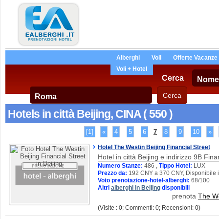
Alberghi
Voli
Offerte Vacanze
Voli + Hotel
Cerca
Hotels in città Beijing, CINA ( 550 )
[1]
«
4
5
6
7
8
9
10
»
Hotel The Westin Beijing Financial Street
Hotel in città Beijing e indirizzo 9B Fina
Numero Stanze:
486 ,
Tippo Hotel:
LUX
Prezzo da:
192 CNY a 370 CNY, Disponibile 
Voto prenotazione-hotel-alberghi:
68/100
Altri
alberghi in Beijing
disponibili
prenota
The We
(Visite : 0; Commenti: 0; Recensioni: 0)