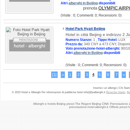
Altri
alberghi in Beijing
disponibili
prenota
OLYMPIC AIR
(Visite : 0; Commenti: 0; Recensioni: 0)
Hotel Park Hyatt Beijing
Hotel in città Beijing e indirizzo 2
Numero Stanze:
1 ,
Tippo Hotel:
LUX
Prezzo da:
340 CNY a 473 CNY, Disponib
Voto prenotazione-hotel-alberghi:
90/1
Altri
alberghi in Beijing
disponibili
(Visite : 0; Commenti: 0; Recensioni: 0)
[1]
«
1
2
3
4
5
6
7
»
Inserisci un albergo | Chi Sia
© 2023 Hotel e Alberghi Per informazioni di pubblicita hotel info[@]ealberghi.it
Ricerche Utenti
,
Re
Alberghi e hotels Beijing prezzi The Regent Beijing CINA
Prenotazione al
prenotazione-hotel-alberghi.it
Offerte prezzi 