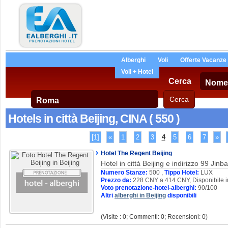
Alberghi
Voli
Offerte Vacanze
Voli + Hotel
Cerca
Hotels in città Beijing, CINA ( 550 )
[1]
«
1
2
3
4
5
6
7
»
Hotel The Regent Beijing
Hotel in città Beijing e indirizzo 99 Ji
Numero Stanze:
500 ,
Tippo Hotel:
LUX
Prezzo da:
228 CNY a 414 CNY, Disponibile 
Voto prenotazione-hotel-alberghi:
90/100
Altri
alberghi in Beijing
disponibili
(Visite : 0; Commenti: 0; Recensioni: 0)