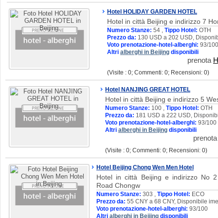
Hotel HOLIDAY GARDEN HOTEL
Hotel in città Beijing e indirizzo 7
Numero Stanze:
54 ,
Tippo Hotel:
OTH
Prezzo da:
130 USD a 202 USD, Disponibi
Voto prenotazione-hotel-alberghi:
93/10
Altri
alberghi in Beijing
disponibili
prenota
H
(Visite : 0; Commenti: 0; Recensioni: 0)
Hotel NANJING GREAT HOTEL
Hotel in città Beijing e indirizzo 5 W
Numero Stanze:
100 ,
Tippo Hotel:
OTH
Prezzo da:
181 USD a 222 USD, Disponibi
Voto prenotazione-hotel-alberghi:
93/100
Altri
alberghi in Beijing
disponibili
prenot
(Visite : 0; Commenti: 0; Recensioni: 0)
Hotel Beijing Chong Wen Men Hotel
Hotel in città Beijing e indirizzo N
Road Chongw
Numero Stanze:
303 ,
Tippo Hotel:
ECO
Prezzo da:
55 CNY a 68 CNY, Disponibile ime
Voto prenotazione-hotel-alberghi:
93/100
Altri
alberghi in Beijing
disponibili