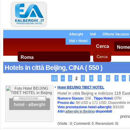
Alberghi
Voli
Offerte Vacanze
Voli + Hotel
Cerca
Hotels in città Beijing, CINA ( 550 )
[1]
«
1
2
3
4
5
6
7
»
Hotel BEIJING TIBET HOTEL
Hotel in città Beijing e indirizzo 118 Ea
Numero Stanze:
206 ,
Tippo Hotel:
OTH
Prezzo da:
98 USD a 171 USD, Disponibile i
Voto prenotazione-hotel-alberghi:
93/100
Altri
alberghi in Beijing
disponibili
pren
(Visite : 0; Commenti: 0; Recensioni: 0)