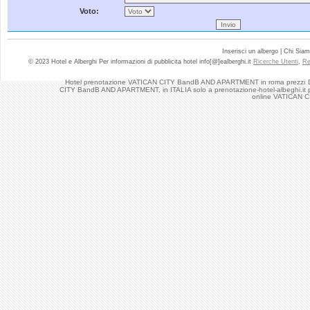
Voto:
Inserisci un albergo | Chi Sia
© 2023 Hotel e Alberghi Per informazioni di pubblicita hotel info[@]ealberghi.it
Ricerche Utenti
,
Re
Hotel prenotazione VATICAN CITY BandB AND APARTMENT in roma prezzi
CITY BandB AND APARTMENT, in ITALIA solo a prenotazione-hotel-albeghi.it po
online VATICAN 