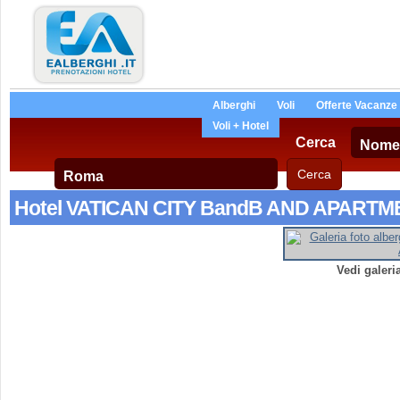
Alberghi
Voli
Offerte Vacanze
Voli + Hotel
Cerca
Hotel VATICAN CITY BandB AND APARTM
Vedi galeri