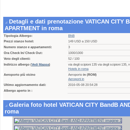
Detagli e dati prenotazione VATICAN CITY
APARTMENT in roma
Tipologia Albergo:
BNB
Prezzi stanze hotel:
149 USD a 150 USD
Numero stanze e appartamenti:
3
Ora Check In/ Check Out:
1000/1000
Voto degli clienti:
52 / 100
Indirizzo albergo
(
Vedi Mappa
)
via degli scipioni 135 via degli scipioni 135
Hotels in roma
Aeroporto più vicino
Aeroporto
in (ROM)
Aeroporti in
Ultimo aggiornamento dati:
2016-05-08 20:54:28
Albergo aperto in :
Galeria foto hotel VATICAN CITY BandB A
roma