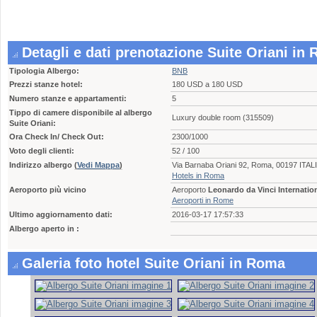
Detagli e dati prenotazione Suite Oriani in
Tipologia Albergo:
BNB
Prezzi stanze hotel:
180 USD a 180 USD
Numero stanze e appartamenti:
5
Tippo di camere disponibile al albergo
Luxury double room (315509)
Suite Oriani:
Ora Check In/ Check Out:
2300/1000
Voto degli clienti:
52 / 100
Indirizzo albergo
(
Vedi Mappa
)
Via Barnaba Oriani 92, Roma, 00197 ITAL
Hotels in Roma
Aeroporto più vicino
Aeroporto
Leonardo da Vinci Internati
Aeroporti in Rome
Ultimo aggiornamento dati:
2016-03-17 17:57:33
Albergo aperto in :
Galeria foto hotel Suite Oriani in Roma