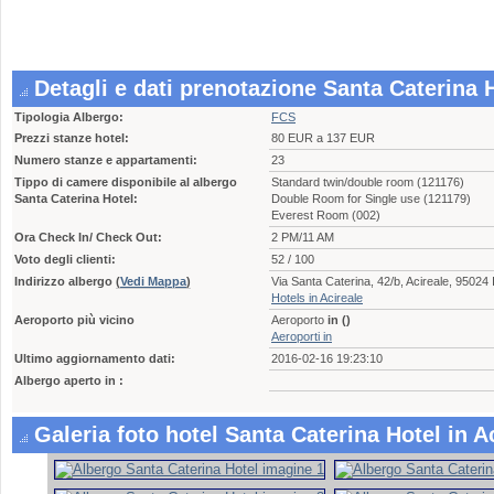
Detagli e dati prenotazione Santa Caterina H
Tipologia Albergo:
FCS
Prezzi stanze hotel:
80 EUR a 137 EUR
Numero stanze e appartamenti:
23
Tippo di camere disponibile al albergo
Standard twin/double room (121176)
Santa Caterina Hotel:
Double Room for Single use (121179)
Everest Room (002)
Ora Check In/ Check Out:
2 PM/11 AM
Voto degli clienti:
52 / 100
Indirizzo albergo
(
Vedi Mappa
)
Via Santa Caterina, 42/b, Acireale, 95024
Hotels in Acireale
Aeroporto più vicino
Aeroporto
in ()
Aeroporti in
Ultimo aggiornamento dati:
2016-02-16 19:23:10
Albergo aperto in :
Galeria foto hotel Santa Caterina Hotel in A