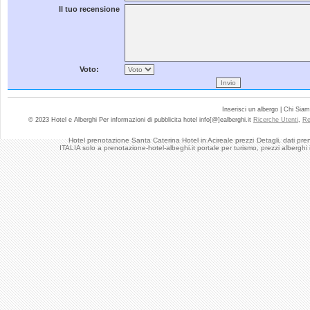
Il tuo recensione
Voto:
Inserisci un albergo | Chi Sia
© 2023 Hotel e Alberghi Per informazioni di pubblicita hotel info[@]ealberghi.it
Ricerche Utenti
,
Re
Hotel prenotazione Santa Caterina Hotel in Acireale prezzi
Detagli, dati pre
ITALIA solo a prenotazione-hotel-albeghi.it portale per turismo, prezzi alberghi