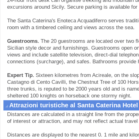
24-hour front desk can organise trekking and mountain bi
excursions around Sicily. Secure parking is available for 
The Santa Caterina's Enoteca Acquadiferro serves traditio
room with a timbered ceiling and views across the sea.
Guestrooms.
The 20 guestrooms are located over two flo
Sicilian style decor and furnishings. Guestrooms open on
views and include satellite television, direct-dial telepho
connections (surcharge), and safes. Bathrooms provide h
Expert Tip.
Sixteen kilometres from Acireale, on the slop
Castagno di Cento Cavilli, the Chestnut Tree of 100 Horses
three trunks, is reputed to be 2000 years old and is name
sheltered 100 knights on horseback one stormy night.
Attrazioni turistiche al Santa Caterina Hotel
Distances are calculated in a straight line from the proper
of interest or attraction, and may not reflect actual travel
Distances are displayed to the nearest 0. 1 mile and kilo