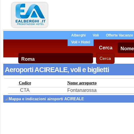
Alberghi
Voli
Offerte Vacanze
Voli + Hotel
Cerca
Aeroporti ACIREALE, voli e biglietti
Codice
Nome aeroporto
CTA
Fontanarossa
Mappa e indicazioni airoporti ACIREALE