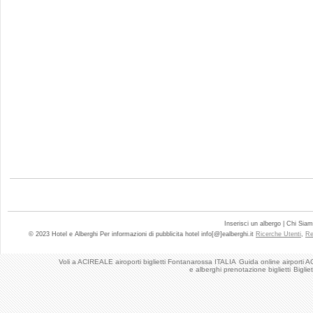
Inserisci un albergo | Chi Sia
© 2023 Hotel e Alberghi Per informazioni di pubblicita hotel info[@]ealberghi.it
Ricerche Utenti
,
Re
Voli a ACIREALE airoporti biglietti Fontanarossa ITALIA
Guida online airporti A
e alberghi prenotazione biglietti
Biglie