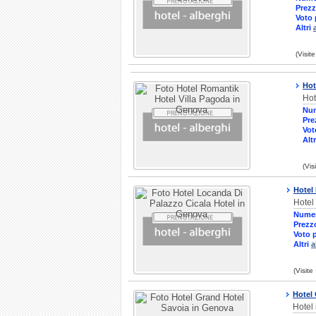
Prezz
Voto 
Altri
(Visit
Hot
Hot
Num
Pre
Vot
Alt
(Vis
Hotel
Hotel
Numer
Prezz
Voto 
Altri
a
(Visite
Hotel
Hotel 