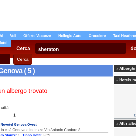
hi
Voli
Offerte Vacanze
Nollegio Auto
Crocciere
Taxi Heathro
Hotel
Cerca
d
Alberghi
Genova ( 5 )
Hotels ra
n albergo trovato
città :
1
C
Altri alb
 Novotel Genova Ovest
 in città Genova e indirizzo Via Antonio Cantore 8
ro Stanze:
1 ,
Tippo Hotel:
FCS