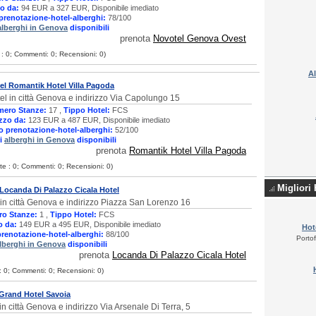
o da:
94 EUR a 327 EUR, Disponibile imediato
prenotazione-hotel-alberghi:
78/100
alberghi in Genova
disponibili
prenota
Novotel Genova Ovest
e : 0; Commenti: 0; Recensioni: 0)
Al
el Romantik Hotel Villa Pagoda
el in città Genova e indirizzo Via Capolungo 15
ero Stanze:
17 ,
Tippo Hotel:
FCS
zzo da:
123 EUR a 487 EUR, Disponibile imediato
o prenotazione-hotel-alberghi:
52/100
ri
alberghi in Genova
disponibili
prenota
Romantik Hotel Villa Pagoda
ite : 0; Commenti: 0; Recensioni: 0)
Migliori 
 Locanda Di Palazzo Cicala Hotel
 in città Genova e indirizzo Piazza San Lorenzo 16
o Stanze:
1 ,
Tippo Hotel:
FCS
o da:
149 EUR a 495 EUR, Disponibile imediato
Hot
prenotazione-hotel-alberghi:
88/100
Porto
lberghi in Genova
disponibili
prenota
Locanda Di Palazzo Cicala Hotel
 : 0; Commenti: 0; Recensioni: 0)
 Grand Hotel Savoia
in città Genova e indirizzo Via Arsenale Di Terra, 5