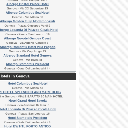
Albergo Bristol Palace Hotel
Genova - Via XX Settembre 35
Albergo Columbus Sea Hotel
Genova - Via Milano 63
Albergo Golden Tulip Moderno Verdi
Genova - Piazza Giuseppe Verdi 5
bergo Locanda Di Palazzo Cicala Hotel
Genova - Piazza San Lorenzo 16
Albergo Novotel Genova Ovest
Genova - Via Antonio Cantore 8
Albergo Romantik Hotel Villa Pagoda
Genova - Via Capolungo 15
Albergo Standard Hotel Genova
Genova - Via Balbi 38
Albergo Starhotels President
Genova - Corte Dei Lambruschini 4
Hotels in Genova
Hotel Columbus Sea Hotel
Genova - Via Milano 63
el HOTEL SPLENDIDO AND MARE BLDG
fino Genova - VIALE BARATTA 16 MAIN HOTEL
Hotel Grand Hotel Savoia
Genova - Via Arsenale Di Terra, 5
Hotel Locanda Di Palazzo Cicala Hotel
Genova - Piazza San Lorenzo 16
Hotel Starhotels President
Genova - Corte Dei Lambruschini 4
Hotel BW HTL PORTO ANTICO