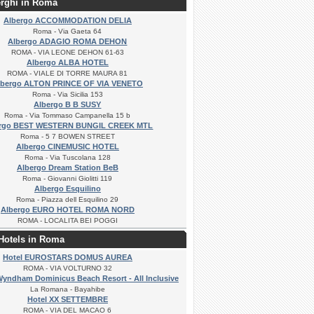
erghi in Roma
Albergo ACCOMMODATION DELIA
Roma - Via Gaeta 64
Albergo ADAGIO ROMA DEHON
ROMA - VIA LEONE DEHON 61-63
Albergo ALBA HOTEL
ROMA - VIALE DI TORRE MAURA 81
lbergo ALTON PRINCE OF VIA VENETO
Roma - Via Sicilia 153
Albergo B B SUSY
Roma - Via Tommaso Campanella 15 b
ergo BEST WESTERN BUNGIL CREEK MTL
Roma - 5 7 BOWEN STREET
Albergo CINEMUSIC HOTEL
Roma - Via Tuscolana 128
Albergo Dream Station BeB
Roma - Giovanni Giolitti 119
Albergo Esquilino
Roma - Piazza dell Esquilino 29
Albergo EURO HOTEL ROMA NORD
ROMA - LOCALITA BEI POGGI
 Hotels in Roma
Hotel EUROSTARS DOMUS AUREA
ROMA - VIA VOLTURNO 32
Wyndham Dominicus Beach Resort - All Inclusive
La Romana - Bayahibe
Hotel XX SETTEMBRE
ROMA - VIA DEL MACAO 6