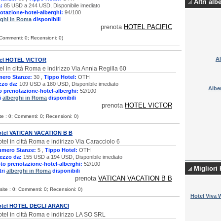
Altri alb
:
85 USD a 244 USD, Disponibile imediato
otazione-hotel-alberghi:
94/100
rghi in Roma
disponibili
prenota
HOTEL PACIFIC
; Commenti: 0; Recensioni: 0)
A
el HOTEL VICTOR
el in città Roma e indirizzo Via Annia Regilla 60
ero Stanze:
30 ,
Tippo Hotel:
OTH
zzo da:
109 USD a 180 USD, Disponibile imediato
Alb
o prenotazione-hotel-alberghi:
52/100
i
alberghi in Roma
disponibili
prenota
HOTEL VICTOR
ite : 0; Commenti: 0; Recensioni: 0)
otel VATICAN VACATION B B
tel in città Roma e indirizzo Via Caracciolo 6
umero Stanze:
5 ,
Tippo Hotel:
OTH
ezzo da:
155 USD a 194 USD, Disponibile imediato
to prenotazione-hotel-alberghi:
52/100
Migliori
tri
alberghi in Roma
disponibili
prenota
VATICAN VACATION B B
isite : 0; Commenti: 0; Recensioni: 0)
Hotel Viva 
otel HOTEL DEGLI ARANCI
tel in città Roma e indirizzo LA SO SRL