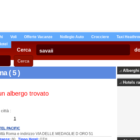
hi
Voli
Offerte Vacanze
Nollegio Auto
Crocciere
Taxi Heathro
Hotel
Cerca
d
Alberghi
a ( 5 )
Hotels ra
n albergo trovato
città :
1
TEL PACIFIC
 città Roma e indirizzo VIA DELLE MEDAGLIE D ORO 51
tanze:
80 ,
Tippo Hotel:
OTH