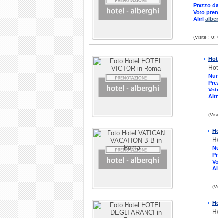
Prezzo da
Voto pren
Altri
albe
(Visite : 0
Hot
Hot
Num
Pre
Vot
Altr
(Vis
H
Ho
N
Pr
Vo
Al
(V
H
Ho