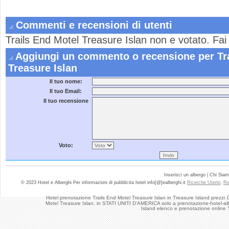
Commenti e recensioni di utenti
Trails End Motel Treasure Islan non e votato. Fa
Aggiungi un commento o recensione per Tra
Treasure Islan
Il tuo nome:
Il tuo Email:
Il tuo recensione
Voto:
Inserisci un albergo | Chi Sia
© 2023 Hotel e Alberghi Per informazioni di pubblicita hotel info[@]ealberghi.it
Ricerche Utenti
,
Re
Hotel prenotazione Trails End Motel Treasure Islan in Treasure Island prezzi
Motel Treasure Islan, in STATI UNITI D'AMERICA solo a prenotazione-hotel-albe
Island elenco e prenotazione online