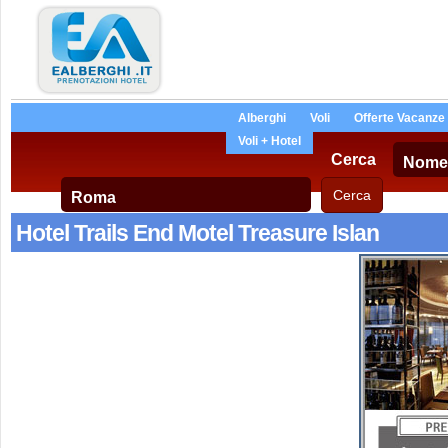
Alberghi
Voli
Offerte Vacanze
Voli + Hotel
Cerca
Hotel Trails End Motel Treasure Islan