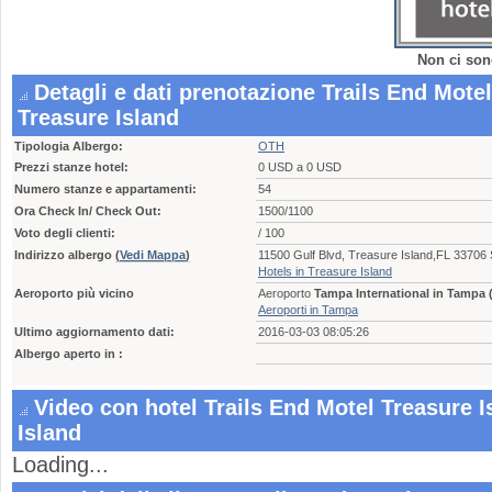
Non ci son
Detagli e dati prenotazione Trails End Motel
Treasure Island
Tipologia Albergo:
OTH
Prezzi stanze hotel:
0 USD a 0 USD
Numero stanze e appartamenti:
54
Ora Check In/ Check Out:
1500/1100
Voto degli clienti:
/ 100
Indirizzo albergo
(
Vedi Mappa
)
11500 Gulf Blvd, Treasure Island,FL 3370
Hotels in Treasure Island
Aeroporto più vicino
Aeroporto
Tampa International in Tampa 
Aeroporti in Tampa
Ultimo aggiornamento dati:
2016-03-03 08:05:26
Albergo aperto in :
Video con hotel Trails End Motel Treasure I
Island
Loading...