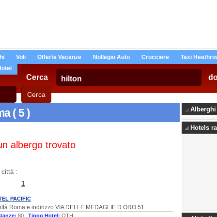
hi
Voli
Offerte Vacanze
Nollegio Auto
Crocciere
Taxi Heathro
Hotel
Cerca
d
Alberghi
a ( 5 )
Hotels ra
n albergo trovato
città :
1
TEL PACIFIC
 città Roma e indirizzo VIA DELLE MEDAGLIE D ORO 51
tanze:
80 ,
Tippo Hotel:
OTH