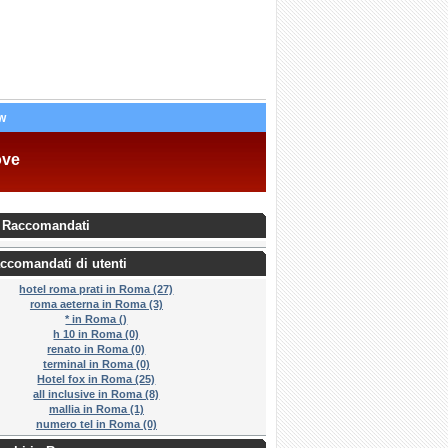
w
ove
 Raccomandati
ccomandati di utenti
hotel roma prati in Roma (27)
roma aeterna in Roma (3)
* in Roma ()
h 10 in Roma (0)
renato in Roma (0)
terminal in Roma (0)
Hotel fox in Roma (25)
all inclusive in Roma (8)
mallia in Roma (1)
numero tel in Roma (0)