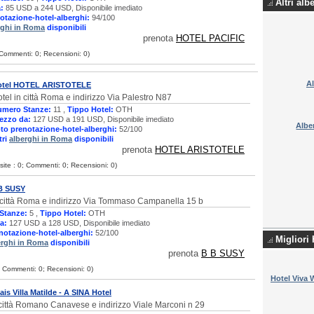
Altri alb
:
85 USD a 244 USD, Disponibile imediato
otazione-hotel-alberghi:
94/100
rghi in Roma
disponibili
prenota
HOTEL PACIFIC
; Commenti: 0; Recensioni: 0)
A
otel HOTEL ARISTOTELE
tel in città Roma e indirizzo Via Palestro N87
umero Stanze:
11 ,
Tippo Hotel:
OTH
ezzo da:
127 USD a 191 USD, Disponibile imediato
Alb
to prenotazione-hotel-alberghi:
52/100
tri
alberghi in Roma
disponibili
prenota
HOTEL ARISTOTELE
isite : 0; Commenti: 0; Recensioni: 0)
 B SUSY
 città Roma e indirizzo Via Tommaso Campanella 15 b
Stanze:
5 ,
Tippo Hotel:
OTH
a:
127 USD a 128 USD, Disponibile imediato
notazione-hotel-alberghi:
52/100
Migliori
erghi in Roma
disponibili
prenota
B B SUSY
0; Commenti: 0; Recensioni: 0)
Hotel Viva 
ais Villa Matilde - A SINA Hotel
 città Romano Canavese e indirizzo Viale Marconi n 29