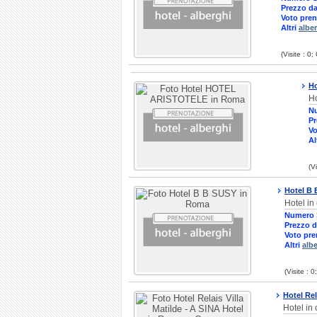
Prezzo da
Voto pren
Altri
albe
(Visite : 0
H
Ho
N
Pr
Vo
Al
(V
Hotel B
Hotel in
Numero 
Prezzo d
Voto pre
Altri
alb
(Visite : 
Hotel Rel
Hotel in