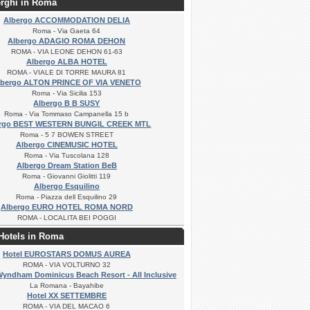
erghi in Roma
Albergo ACCOMMODATION DELIA
Roma - Via Gaeta 64
Albergo ADAGIO ROMA DEHON
ROMA - VIA LEONE DEHON 61-63
Albergo ALBA HOTEL
ROMA - VIALE DI TORRE MAURA 81
lbergo ALTON PRINCE OF VIA VENETO
Roma - Via Sicilia 153
Albergo B B SUSY
Roma - Via Tommaso Campanella 15 b
ergo BEST WESTERN BUNGIL CREEK MTL
Roma - 5 7 BOWEN STREET
Albergo CINEMUSIC HOTEL
Roma - Via Tuscolana 128
Albergo Dream Station BeB
Roma - Giovanni Giolitti 119
Albergo Esquilino
Roma - Piazza dell Esquilino 29
Albergo EURO HOTEL ROMA NORD
ROMA - LOCALITA BEI POGGI
 Hotels in Roma
Hotel EUROSTARS DOMUS AUREA
ROMA - VIA VOLTURNO 32
Wyndham Dominicus Beach Resort - All Inclusive
La Romana - Bayahibe
Hotel XX SETTEMBRE
ROMA - VIA DEL MACAO 6