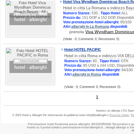
Hotel Viva Wyndham Dominicus Beach Reso
Hotel in città La Romana e indirizzo Bay
Numero Stanze:
530 ,
Tippo Hotel:
ALL
Prezzo da:
151 DOP a 152 DOP, Disponibil
Voto prenotazione-hotel-alberghi:
95/100
Altri
alberghi in La Romana
disponibili
prenota
Viva Wyndham Dominicus B
(Visite : 0; Commenti: 0; Recensioni: 0)
Hotel HOTEL PACIFIC
Hotel in città Roma e indirizzo VIA 
Numero Stanze:
80 ,
Tippo Hotel:
OTH
Prezzo da:
85 USD a 244 USD, Disponibil
Voto prenotazione-hotel-alberghi:
94/100
Altri
alberghi in Roma
disponibili
(Visite : 0; Commenti: 0; Recensioni: 0)
1
Inserisci un albergo | Chi Sia
© 2023 Hotel e Alberghi Per informazioni di pubblicita hotel info[@]ealberghi.it
Ricerche Utenti
,
Re
Prenotazione hotel Kostroma prezzi albergho SESSORIANA
Recensioni e gu
hotels su il portal turistico prenotazione-hotel-alberghi.it , detagli albergo e
a