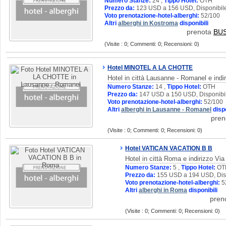
Numero Stanze:
24 ,
Tippo Hotel:
OTH
Prezzo da:
123 USD a 156 USD, Disponibile
Voto prenotazione-hotel-alberghi:
52/100
Altri
alberghi in Kostroma
disponibili
prenota
BU
(Visite : 0; Commenti: 0; Recensioni: 0)
Hotel MINOTEL A LA CHOTTE
Hotel in città Lausanne - Romanel e indi
Numero Stanze:
14 ,
Tippo Hotel:
OTH
Prezzo da:
147 USD a 150 USD, Disponibil
Voto prenotazione-hotel-alberghi:
52/100
Altri
alberghi in Lausanne - Romanel
dispo
pre
(Visite : 0; Commenti: 0; Recensioni: 0)
Hotel VATICAN VACATION B B
Hotel in città Roma e indirizzo Via
Numero Stanze:
5 ,
Tippo Hotel:
OT
Prezzo da:
155 USD a 194 USD, Disp
Voto prenotazione-hotel-alberghi:
5
Altri
alberghi in Roma
disponibili
pren
(Visite : 0; Commenti: 0; Recensioni: 0)