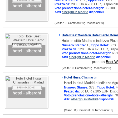
Numero Stanze:
255 ,
Tippo Hotel:
LUX
Prezzo da:
203 EUR a 760 EUR, Disponibile
Voto prenotazione-hotel-alberghi:
88/100
Altri
alberghi in Madrid
disponibili
(Visite : 0; Commenti: 0; Recensioni: 0)
Hotel Best Western Hotel Santo Dom
Hotel in città Madrid e indirizzo Pl
Numero Stanze:
1 ,
Tippo Hotel:
FCS
Prezzo da:
120 EUR a 475 EUR, Dispon
Voto prenotazione-hotel-alberghi:
66/
Altri
alberghi in Madrid
disponibili
prenota
Best W
(Visite : 0; Commenti: 0; Recensioni: 0)
Hotel Husa Chamartin
Hotel in città Madrid e indirizzo Ag
Numero Stanze:
378 ,
Tippo Hotel:
F
Prezzo da:
60 EUR a 205 EUR, Dispon
Voto prenotazione-hotel-alberghi:
70
Altri
alberghi in Madrid
disponibili
(Visite : 0; Commenti: 0; Recensioni: 0)