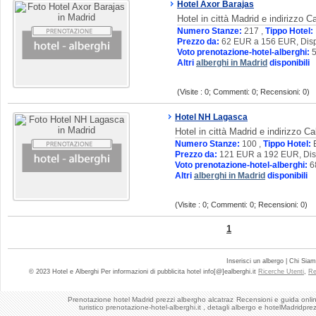
Hotel Axor Barajas
Hotel in città Madrid e indirizzo 
Numero Stanze:
217 ,
Tippo Hotel:
Prezzo da:
62 EUR a 156 EUR, Disp
Voto prenotazione-hotel-alberghi:
5
Altri
alberghi in Madrid
disponibili
(Visite : 0; Commenti: 0; Recensioni: 0)
Hotel NH Lagasca
Hotel in città Madrid e indirizzo C
Numero Stanze:
100 ,
Tippo Hotel:
Prezzo da:
121 EUR a 192 EUR, Disp
Voto prenotazione-hotel-alberghi:
6
Altri
alberghi in Madrid
disponibili
(Visite : 0; Commenti: 0; Recensioni: 0)
1
Inserisci un albergo | Chi Sia
© 2023 Hotel e Alberghi Per informazioni di pubblicita hotel info[@]ealberghi.it
Ricerche Utenti
,
Re
Prenotazione hotel Madrid prezzi albergho alcatraz
Recensioni e guida online
turistico prenotazione-hotel-alberghi.it , detagli albergo e hotelMadridpre