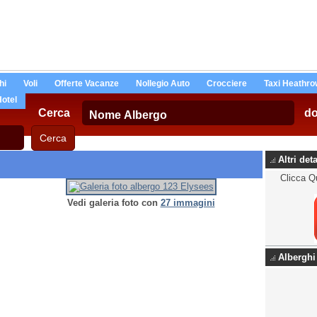
hi
Voli
Offerte Vacanze
Nollegio Auto
Crocciere
Taxi Heathro
Hotel
Cerca
d
Altri det
Clicca Q
Vedi galeria foto con
27 immagini
Alberghi