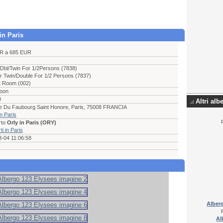
in Paris
R a 685 EUR
Dbl/Twin For 1/2Persons (7838)
r Twin/Double For 1/2 Persons (7837)
t Room (002)
oon
0
Altri alb
e Du Faubourg Saint Honore, Paris, 75008 FRANCIA
in Paris
rto
Orly in Paris (ORY)
i in Paris
-04 11:06:58
Alber
Al