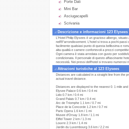
Porte Dati
Mini Bar
Asciugacapelli
Scrivania
Descrizione e informazioni 123 Elysees
L'Hotel Philip Elysees è un grazioso albergo, situato 
nell'8°arrondissement. L'hotel si trova a pochi passi
facilmente qualsiasi punto di questa bellissima e rom
alta qualità e camere confortevoli a prezzi competitiv
Ogni camera è stata arredata con gusto per soddisfare
condizionata. Il personale di questo affascinante hote
necessità. Nei pressi dell'hotel si trovano numerosi ri
Attrazioni turistiche al 123 Elysees
Distances are calculated in a straight line from the pr
actual travel distance.
Distances are displayed to the nearest 0. 1 mile and 
Elysee Palace 0.6 km / 0.4 mi
Lido 0.7 km / 0.4 mi
Grand Palais 0.7 km / 0.4 mi
Arc de Triomphe 1.1 km / 0.7 mi
Place de la Concorde 1.2 km / 0.7 mi
Paris Opera 1.6 km / 1 mi
Musee d'Orsay 1.8 km / 1.1 mi
Eiffel Tower 2 km / 1.3 mi
Louvre 2.3 km / 1.4 mi
Jardin du Luxembourg 3.6 km / 2.2 mi