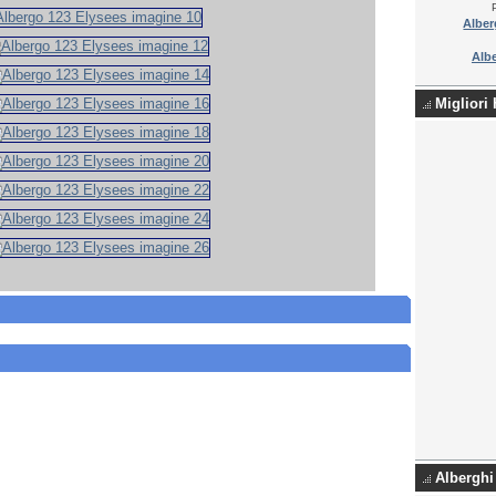
Alber
Albe
Migliori 
Alberghi 