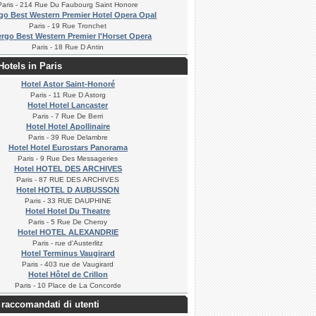
Paris - 214 Rue Du Faubourg Saint Honore
go Best Western Premier Hotel Opera Opal
Paris - 19 Rue Tronchet
rgo Best Western Premier l'Horset Opera
Paris - 18 Rue D Antin
Hotels in Paris
Hotel Astor Saint-Honoré
Paris - 11 Rue D Astorg
Hotel Hotel Lancaster
Paris - 7 Rue De Berri
Hotel Hotel Apollinaire
Paris - 39 Rue Delambre
Hotel Hotel Eurostars Panorama
Paris - 9 Rue Des Messageries
Hotel HOTEL DES ARCHIVES
Paris - 87 RUE DES ARCHIVES
Hotel HOTEL D AUBUSSON
Paris - 33 RUE DAUPHINE
Hotel Hotel Du Theatre
Paris - 5 Rue De Cheroy
Hotel HOTEL ALEXANDRIE
Paris - rue d'Austerlitz
Hotel Terminus Vaugirard
Paris - 403 rue de Vaugirard
Hotel Hôtel de Crillon
Paris - 10 Place de La Concorde
raccomandati di utenti