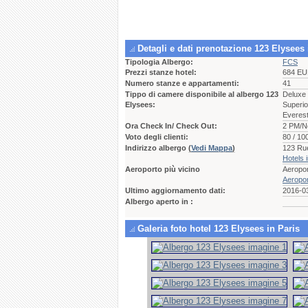
Detagli e dati prenotazione 123 Elysees 
Tipologia Albergo:
FCS
Prezzi stanze hotel:
684 EU
Numero stanze e appartamenti:
41
Tippo di camere disponibile al albergo 123
Deluxe 
Elysees:
Superio
Everes
Ora Check In/ Check Out:
2 PM/N
Voto degli clienti:
80 / 10
Indirizzo albergo
(
Vedi Mappa
)
123 Ru
Hotels 
Aeroporto più vicino
Aeropo
Aeroport
Ultimo aggiornamento dati:
2016-03
Albergo aperto in :
Galeria foto hotel 123 Elysees in Paris