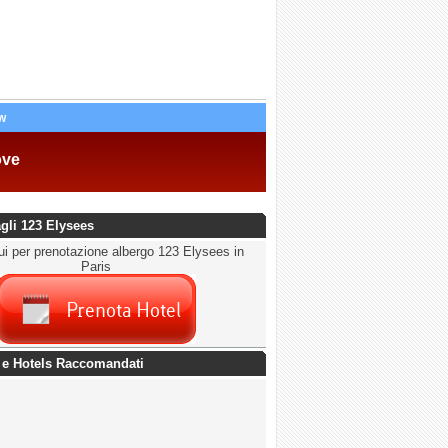
w
ove
agli 123 Elysees
ui per prenotazione albergo 123 Elysees in
Paris
 e Hotels Raccomandati