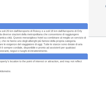
a soli 26 km dall'Aeroporto di Roissy e a soli 18 km dall'Aeroporto di Orly
 da diverse stazioni della metropolitana che consentono di raggiungere
antica città. Questo meraviglioso hotel sa combinare al meglio un servizio di
i, che ne fanno uno degli alberghi più famosi della propria categoria.
 le esigenze del viaggiatore di oggi. Tutte le stanze sono dotate di aria
l è sempre cordiale, disponibile e pronto ad assisterti per qualsiasi
storanti, negozi e luoghi di intrattenimento.
operty’s location to the point of interest or attraction, and may not reflect
kilometre.