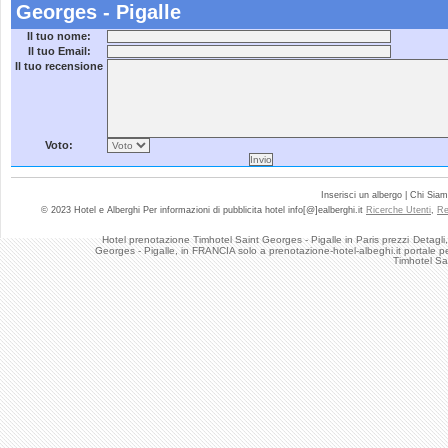
Georges - Pigalle
Il tuo nome:
Il tuo Email:
Il tuo recensione
Voto:
Inserisci un albergo | Chi Sia
© 2023 Hotel e Alberghi Per informazioni di pubblicita hotel info[@]ealberghi.it
Ricerche Utenti
,
Re
Hotel prenotazione Timhotel Saint Georges - Pigalle in Paris prezzi
Detagli
Georges - Pigalle, in FRANCIA solo a prenotazione-hotel-albeghi.it portale pe
Timhotel Sa