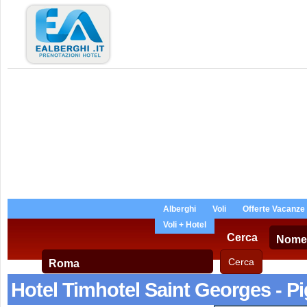
Alberghi
Voli
Offerte Vacanze
Voli + Hotel
Cerca
Hotel Timhotel Saint Georges - Pi