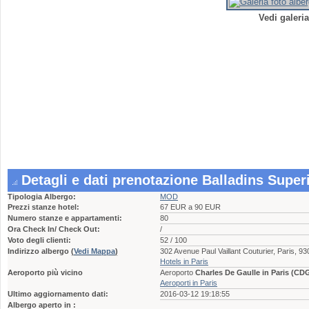
Vedi galeri
Detagli e dati prenotazione Balladins Super
Tipologia Albergo:
MOD
Prezzi stanze hotel:
67 EUR a 90 EUR
Numero stanze e appartamenti:
80
Ora Check In/ Check Out:
/
Voto degli clienti:
52 / 100
Indirizzo albergo
(
Vedi Mappa
)
302 Avenue Paul Vaillant Couturier, Paris,
Hotels in Paris
Aeroporto più vicino
Aeroporto
Charles De Gaulle in Paris (CD
Aeroporti in Paris
Ultimo aggiornamento dati:
2016-03-12 19:18:55
Albergo aperto in :