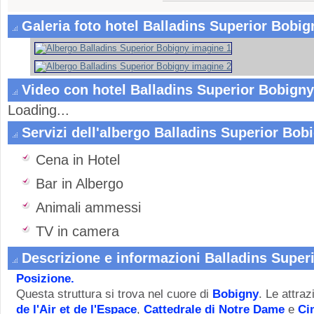
Galeria foto hotel Balladins Superior Bobig
Video con hotel Balladins Superior Bobigny
Loading...
Servizi dell'albergo Balladins Superior Bob
Cena in Hotel
Bar in Albergo
Animali ammessi
TV in camera
Descrizione e informazioni Balladins Super
Posizione.
Questa struttura si trova nel cuore di
Bobigny
. Le attraz
de l'Air et de l'Espace
,
Cattedrale di Notre Dame
e
Ci