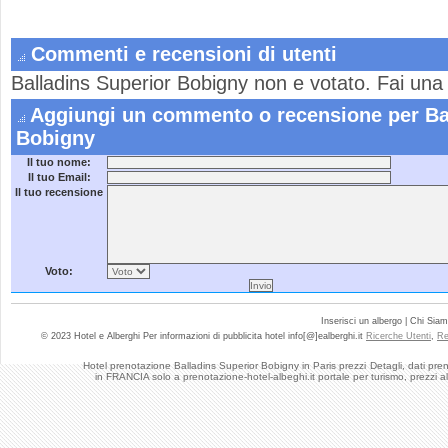
Commenti e recensioni di utenti
Balladins Superior Bobigny non e votato. Fai una
Aggiungi un commento o recensione per Bal
Bobigny
Il tuo nome:
Il tuo Email:
Il tuo recensione
Voto:
Inserisci un albergo | Chi Sia
© 2023 Hotel e Alberghi Per informazioni di pubblicita hotel info[@]ealberghi.it
Ricerche Utenti
,
Re
Hotel prenotazione Balladins Superior Bobigny in Paris prezzi
Detagli, dati pre
in FRANCIA solo a prenotazione-hotel-albeghi.it portale per turismo, prezzi a