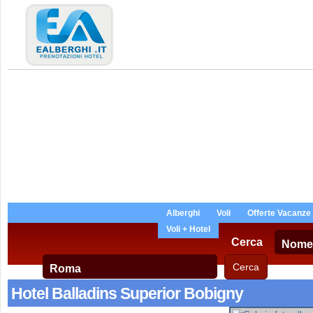
Alberghi
Voli
Offerte Vacanze
Voli + Hotel
Cerca
Hotel Balladins Superior Bobigny